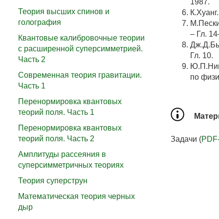
1987.
Теория высших спинов и
К.Хуанг
голография
М.Пески
– Гл. 14
Квантовые калибровочные теории
Дж.Д.Бь
с расширенной суперсимметрией.
Гл. 10.
Часть 2
Ю.П.Ник
Современная теория гравитации.
по физи
Часть 1
Перенормировка квантовых
теорий поля. Часть 1
Матер
Перенормировка квантовых
теорий поля. Часть 2
Задачи (
PDF
Амплитуды рассеяния в
суперсимметричных теориях
Теория суперструн
Математическая теория черных
дыр