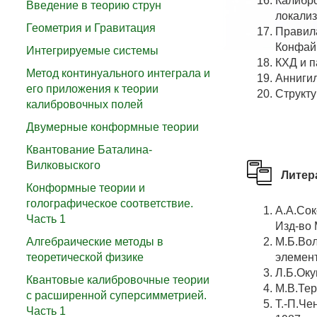
Калибро
Введение в теорию струн
локализ
Геометрия и Гравитация
Правила
Конфай
Интегрируемые системы
КХД и п
Метод континуального интеграла и
Анниги
его приложения к теории
Структу
калибровочных полей
Двумерные конформные теории
Квантование Баталина-
Вилковыского
Литер
Конформные теории и
голографическое соответствие.
А.А.Сок
Часть 1
Изд-во 
Алгебраические методы в
М.Б.Вол
теоретической физике
элемент
Л.Б.Оку
Квантовые калибровочные теории
М.В.Тер
с расширенной суперсимметрией.
Т.-П.Че
Часть 1