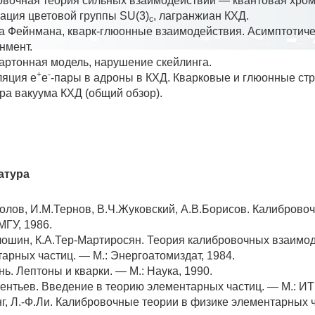
вочная теория сильных взаимодействий — квантовая хром
ация цветовой группы SU(3)
, лагранжиан КХД.
c
 Фейнмана, кварк-глюонные взаимодействия. Асимптотиче
нмент.
артонная модель, нарушение скейлинга.
+
-
ляция e
e
-пары в адроны в КХД. Кварковые и глюонные стр
ра вакуума КХД (общий обзор).
атура
олов, И.М.Тернов, В.Ч.Жуковский, А.В.Борисов. Калибровоч
МГУ, 1986.
ошин, К.А.Тер-Мартиросян. Теория калибровочных взаимо
арных частиц. — М.: Энергоатомиздат, 1984.
нь. Лептоны и кварки. — М.: Наука, 1990.
ентьев. Введение в теорию элементарных частиц. — М.: ИТ
нг, Л.-Ф.Ли. Калибровочные теории в физике элементарных ч