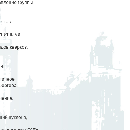
авление группы
остав.
.
агнитными
дов кварков.
ии
стичное
бергера-
чение.
ций нуклона,