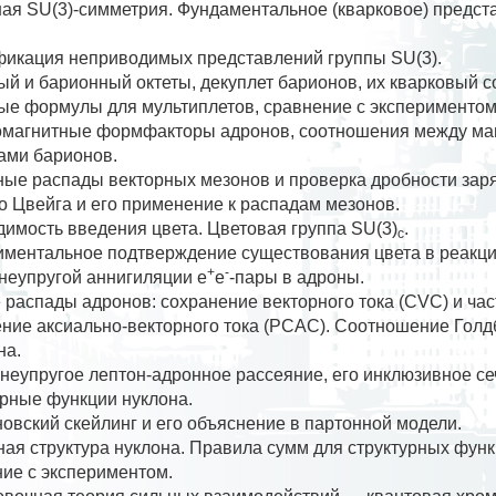
ая SU(3)-симметрия. Фундаментальное (кварковое) предст
фикация неприводимых представлений группы SU(3).
й и барионный октеты, декуплет барионов, их кварковый с
е формулы для мультиплетов, сравнение с экспериментом
омагнитные формфакторы адронов, соотношения между м
ами барионов.
ые распады векторных мезонов и проверка дробности заря
 Цвейга и его применение к распадам мезонов.
имость введения цвета. Цветовая группа SU(3)
.
c
иментальное подтверждение существования цвета в реакц
+
-
неупругой аннигиляции e
e
-пары в адроны.
распады адронов: сохранение векторного тока (CVC) и ча
ние аксиально-векторного тока (PCAC). Соотношение Голд
на.
неупругое лептон-адронное рассеяние, его инклюзивное се
рные функции нуклона.
овский скейлинг и его объяснение в партонной модели.
ая структура нуклона. Правила сумм для структурных функ
ие с экспериментом.