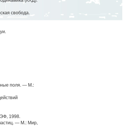
одинамика (КХД):
ская свобода.
уи.
ные поля. — М.:
действий
ЭФ, 1998.
астиц. — М.: Мир,