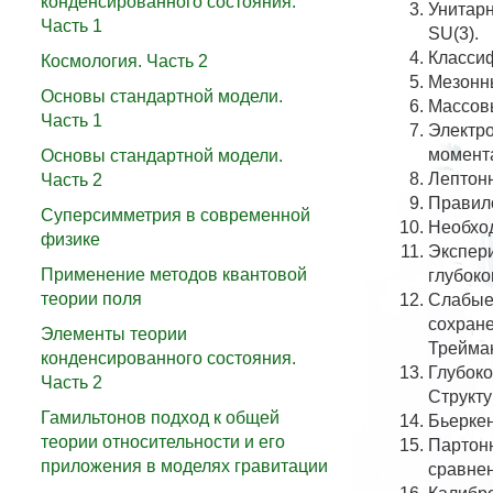
конденсированного состояния.
Унитарн
Часть 1
SU(3).
Класси
Космология. Часть 2
Мезонны
Основы стандартной модели.
Массовы
Часть 1
Электр
момент
Основы стандартной модели.
Лептонн
Часть 2
Правило
Суперсимметрия в современной
Необход
физике
Экспер
Применение методов квантовой
глубоко
теории поля
Слабые 
сохране
Элементы теории
Трейма
конденсированного состояния.
Глубоко
Часть 2
Структу
Гамильтонов подход к общей
Бьеркен
теории относительности и его
Партонн
приложения в моделях гравитации
сравнен