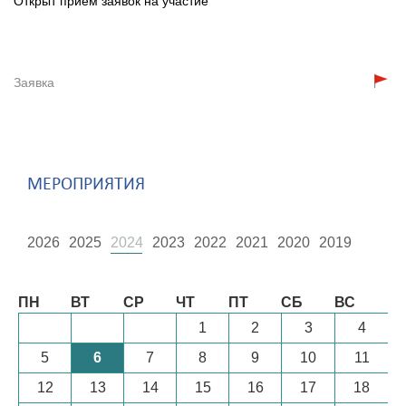
Открыт прием заявок на участие
Заявка
МЕРОПРИЯТИЯ
2026
2025
2024
2023
2022
2021
2020
2019
Август
ПН
ВТ
СР
ЧТ
ПТ
СБ
ВС
1
2
3
4
5
6
7
8
9
10
11
12
13
14
15
16
17
18