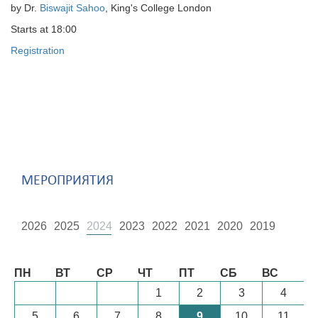
by
Dr.
Biswajit Sahoo
, King's College London
Starts
at 18:00
Registration
МЕРОПРИЯТИЯ
2026
2025
2024
2023
2022
2021
2020
2019
Август
ПН
ВТ
СР
ЧТ
ПТ
СБ
ВС
1
2
3
4
5
6
7
8
9
10
11