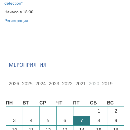
detection
"
Начало в 18:00
Регистрация
МЕРОПРИЯТИЯ
2026
2025
2024
2023
2022
2021
2020
2019
Август
ПН
ВТ
СР
ЧТ
ПТ
СБ
ВС
1
2
3
4
5
6
7
8
9